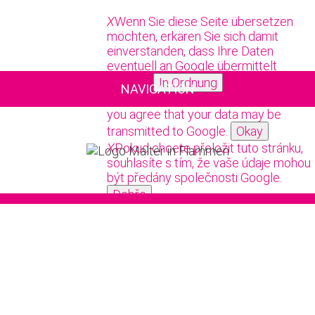
X
Wenn Sie diese Seite übersetzen
möchten, erkären Sie sich damit
einverstanden, dass Ihre Daten
eventuell an Google übermittelt
werden.
In Ordnung
NAVIGATION
X
If you want to translate this page,
you agree that your data may be
transmitted to Google.
Okay
X
Pokud chcete přeložit tuto stránku,
souhlasíte s tím, že vaše údaje mohou
být předány společnosti Google.
Dobře
X
Als u deze pagina wilt vertalen, gaat
u ermee akkoord dat uw gegevens
naar Google kunnen worden
verzonden.
Oké